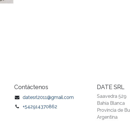
Contáctenos
DATE SRL
Saavedra 529
datesrl2011@gmail.com
Bahía Blanca
+542914370862
Provincia de B
Argentina