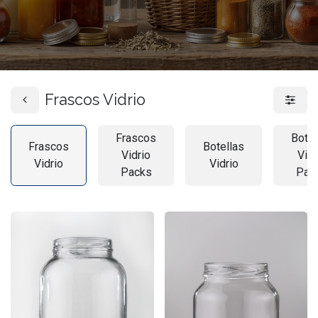
Frascos Vidrio
Frascos
Botel
Frascos
Botellas
Vidrio
Vidr
Vidrio
Vidrio
Packs
Pac