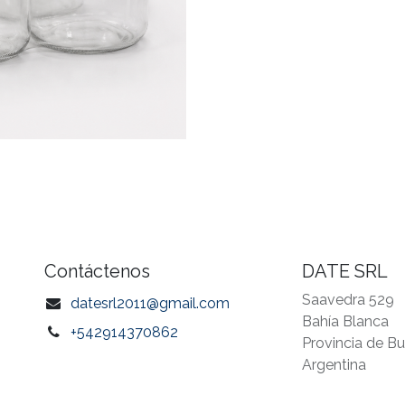
Contáctenos
DATE SRL
Saavedra 529
datesrl2011@gmail.com
Bahía Blanca
+542914370862
Provincia de B
Argentina